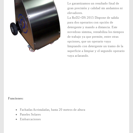
Le garantizamos un resultado final de
gran precisión y calidad si
n andamios ni
elevadores.
La RoD2+DS 2015 Dispone de salida
para dos operarios con opción de
detergente y mando a distancia. Este
novedoso sistema, rentabiliza los tiempos
de trabajo ya que permite, entre otras
opciones, que un operario vaya
limpiando con detergente un tramo de la
superficie a limpiar y el segundo operario
vaya aclarando.
Funciones:
Fachadas Acristaladas, hasta 20 metros de altura
Paneles Solares
Embarcaciones