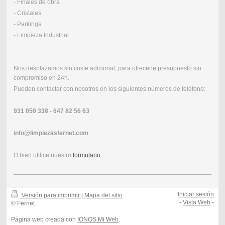
- Finales de obra
- Cristales
- Parkings
- Limpieza Industrial
Nos desplazamos sin coste adicional, para ofrecerle presupuesto sin
compromiso en 24h.
Pueden contactar con nosotros en los siguientes números de teléfono:
931 050 338 - 647 82 56 63
info@limpiezasfernet.com
O bien utilice nuestro
formulario
.
Iniciar sesión
Versión para imprimir
|
Mapa del sitio
-
Vista Web
-
© Fernet
Página web creada con
IONOS Mi Web
.